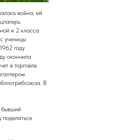
алась война, ей
нцлагерь
чной и 2 класса
 с ученицы
 1962 году
оду окончила
ет в торговле.
хгалтером
облпотребсоюза. В
к бывший
у поделиться