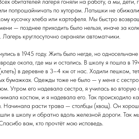
Всех обитателей лагеря гоняли на работу, а мы, дети,
или попрошайничать по хуторам. Латышки не обижали
ому кусочку хлеба или картофеля. Мы быстро возвра
ени — позднее приходить было нельзя, иначе за кол
. Лагерь круглосуточно охраняли автоматчики.
улись в 1945 году. Жить было негде, но односельчане
 вроде окопа, где мы и остались. В школу я пошла в 1
(клеть) в деревне в 3–4 км от нас. Ходили пешком, те
ых бумажках. Одежды тоже не было — у меня с сестро
юм. Утром его надевала сестра, я училась во вторую 
нимала костюм, и я надевала его. Так происходило к
. Начинала расти трава — столбцы (хвощ). Он хорош
 шли в школу и обратно вдоль железной дороги. Так м
 Спасибо вам, кто прочтёт мою исповедь.