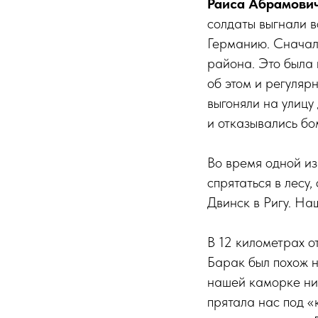
Раиса Абрамович
солдаты выгнали в
Германию. Сначал
района. Это была 
об этом и регуляр
выгоняли на улицу 
и отказывались бо
Во время одной из
спрятаться в лесу,
Двинск в Ригу. На
В 12 километрах о
Барак был похож н
нашей каморке ник
прятала нас под «