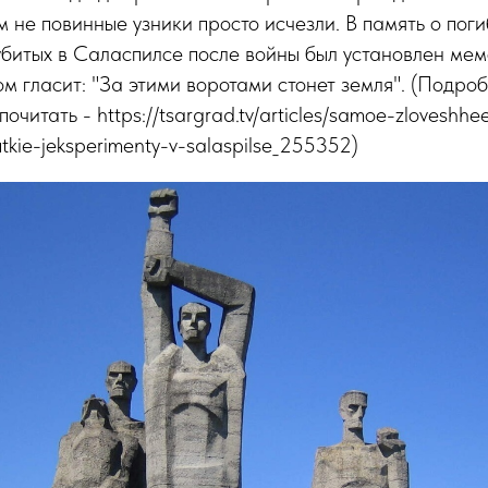
м не повинные узники просто исчезли. В память о поги
убитых в Саласпилсе после войны был установлен ме
м гласит: "За этими воротами стонет земля". (Подро
читать - https://tsargrad.tv/articles/samoe-zloveshhee
tkie-jeksperimenty-v-salaspilse_255352)