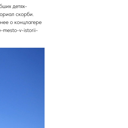
бших детях-
мориал скорби.
бнее о концлагере
-mesto-v-istorii-