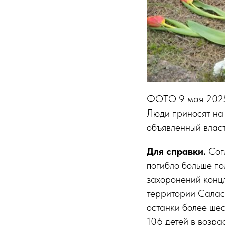
ФОТО 9 мая 2025 
Люди приносят на 
объявленный влас
Для справки.
Согл
погибло больше по
захоронений концл
территории Салас
останки более шест
106 детей в возрас