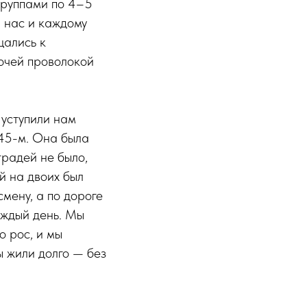
 группами по 4–5
 нас и каждому
щались к
ючей проволокой
 уступили нам
945-м. Она была
традей не было,
й на двоих был
смену, а по дороге
аждый день. Мы
о рос, и мы
ы жили долго — без