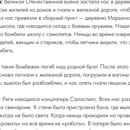
:
Великая Отечественная война застала нас в дере
сех жителей из домов и гнали к железной дороге, что
а нас привезли в сборный пункт — деревню Марьино
школа, где находился склад с боевым оружием. Наши
но бомбили школу с самолетов. Немцы во время очер
детей, женщин и стариков, чтобы летчики видели, что 
мбить.
 таких бомбежек погиб наш родной брат. После этого т
 снова погнали к железной дороге, погрузили в вагоны
ш эшелон был разбомблен, и нас опять гнали пешком д
т Риги находился концлагерь Саласпилс. Всех нас ра
а свинарник. К стене была пристроена баня, где мыл
огда не было света. Когда немцы приходили на пров
кровать» на всё время их «работы». В лагере было мн