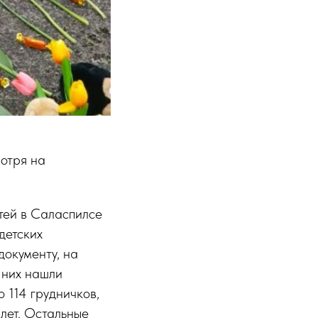
мотря на
тей в Саласпилсе
детских
документу, на
 них нашли
о 114 грудничков,
 лет. Остальные