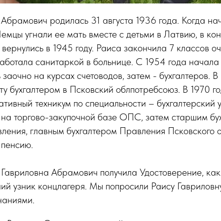
Абрамович родилась 31 августа 1936 года. Когда нач
 Немцы угнали ее мать вместе с детьми в Латвию, в ко
вернулись в 1945 году. Раиса закончила 7 классов о
аботала санитаркой в больнице. С 1954 года начала
 заочно на курсах счетоводов, затем - бухгалтеров. В
ту бухгалтером в Псковский облпотребсоюз. В 1970 г
тивный техникум по специальности – бухгалтерский уч
 на торгово-закупочной базе ОПС, затем старшим бу
вления, главным бухгалтером Правления Псковского 
 пенсию.
а Гавриловна Абрамович получила Удостоверение, ка
й узник концлагеря. Мы попросили Раису Гавриловн
наниями.