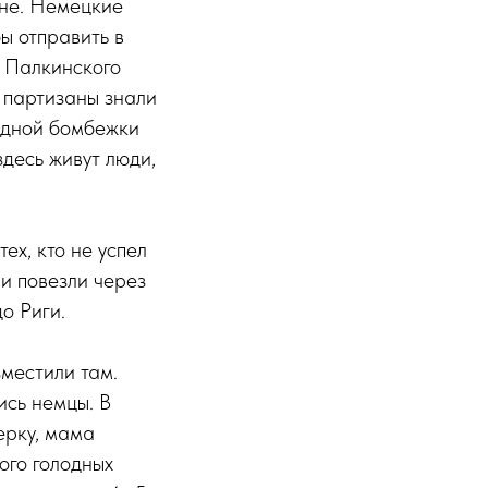
вне. Немецкие
бы отправить в
 Палкинского
 партизаны знали
едной бомбежки
здесь живут люди,
ех, кто не успел
 и повезли через
о Риги.
зместили там.
ись немцы. В
ерку, мама
ого голодных