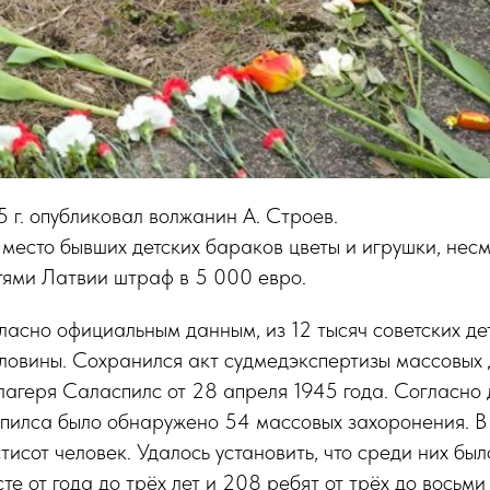
г. опубликовал волжанин А. Строев.
место бывших детских бараков цветы и игрушки, нес
тями Латвии штраф в 5 000 евро.
асно официальным данным, из 12 тысяч советских де
ловины. Сохранился акт судмедэкспертизы массовых 
агеря Саласпилс от 28 апреля 1945 года. Согласно 
пилса было обнаружено 54 массовых захоронения. В
исот человек. Удалось установить, что среди них был
те от года до трёх лет и 208 ребят от трёх до восьми