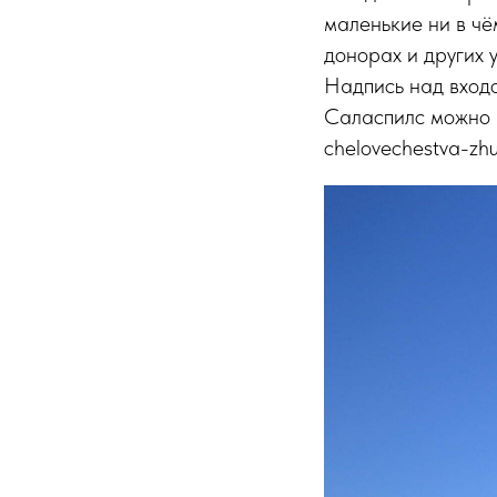
маленькие ни в чё
донорах и других 
Надпись над входо
Саласпилс можно по
chelovechestva-zhu