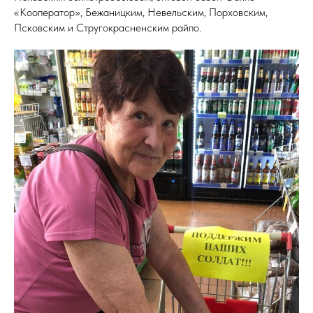
«Кооператор», Бежаницким, Невельским, Порховским,
Псковским и Стругокрасненским райпо.
Я