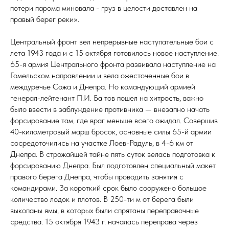
ОД
потери парома миновала - груз в целости доставлен на
правый берег реки».
Центральный фронт вел непрерывные наступательные бои с
лета 1943 года и с 15 октября готовилось новое наступление.
65-я армия Центрального фронта развивала наступление на
Гомельском направлении и вела ожесточенные бои в
междуречье Сожа и Днепра. Но командующий армией
генерал-лейтенант П.И. Ба тов пошел на хитрость, важно
было ввести в заблуждение противника — внезапно начать
форсирование там, где враг меньше всего ожидал. Совершив
40-километровый марш бросок, основные силы 65-й армии
сосредоточились на участке Лоев-Радуль, в 4-6 км от
Днепра. В строжайшей тайне пять суток велась подготовка к
форсированию Днепра. Был подготовлен специальный макет
правого берега Днепра, чтобы проводить занятия с
командирами. За короткий срок было сооружено большое
количество лодок и плотов. В 250-ти м от берега были
выкопаны ямы, в которых были спрятаны переправочные
средства. 15 октября 1943 г. началась переправа через