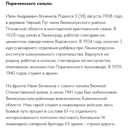
Пореченского сельпо.
Иван Андреевич Боченков Родился 5 (18) августа 1908 года
в деревне Чёрный Луг ныне Великолукского района
Псковской области в многодетной крестьянской семье. В
1928 году уехал в Ленинград, работал слесарем на
цементном заводе имени Воровского. В 1934 году окончил 3
курса вечернего отделения рабфака при Ленинградском
институте коммунального строительства. Вернулся на
родину, работал в колхозе, счетоводом на лесоучастке,
плановиком-экономистом Пореченского льнозавода. В 1939-
1940 годах служил в армии.
На фронте Иван Боченков с самого начала Великой
Отечественной войны, в июне 1941 года был мобилизован
Великолукским районным военкоматом Калининской
области. Наш герой служил в инженерных войсках, весь
боевой путь прошел в составе 61-го отдельного
моторизованного понтонно-мостового батальона 14
инженерно-саперной бригады 65 армии - строил дороги,