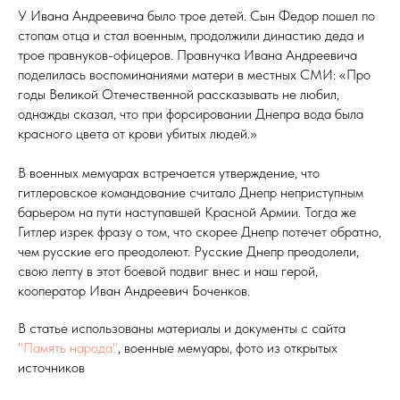
У Ивана Андреевича было трое детей. Сын Федор пошел по
стопам отца и стал военным, продолжили династию деда и
трое правнуков-офицеров. Правнучка Ивана Андреевича
поделилась воспоминаниями матери в местных СМИ: «Про
годы Великой Отечественной рассказывать не любил,
однажды сказал, что при форсировании Днепра вода была
красного цвета от крови убитых людей.»
В военных мемуарах встречается утверждение, что
гитлеровское командование считало Днепр неприступным
барьером на пути наступавшей Красной Армии. Тогда же
Гитлер изрек фразу о том, что скорее Днепр потечет обратно,
чем русские его преодолеют. Русские Днепр преодолели,
свою лепту в этот боевой подвиг внес и наш герой,
кооператор Иван Андреевич Боченков.
В статье использованы материалы и документы с сайта
"Память народа"
, военные мемуары, фото из открытых
источников