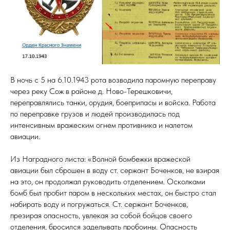
В ночь с 5 на 6.10.1943 рота возводила паромную переправу
через реку Сож в районе д. Ново-Терешковичи,
переправлялись танки, орудия, боеприпасы и войска. Работа
по переправке грузов и людей производилась под
интенсивным вражеским огнем противника и налетом
авиации.
Из Наградного листа: «Волной бомбежки вражеской
авиации был сброшен в воду ст. сержант Боченков, не взирая
на это, он продолжал руководить отделением. Осколками
бомб был пробит паром в нескольких местах, он быстро стал
набирать воду и погружаться. Ст. сержант Боченков,
презирая опасность, увлекая за собой бойцов своего
отделения, бросился заделывать пробоины. Опасность