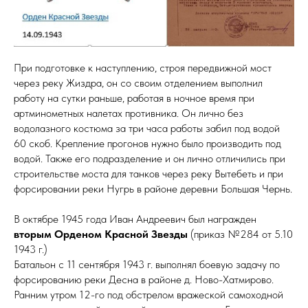
При подготовке к наступлению, строя передвижной мост
через реку Жиздра, он со своим отделением выполнил
работу на сутки раньше, работая в ночное время при
артминометных налетах противника. Он лично без
водолазного костюма за три часа работы забил под водой
60 скоб. Крепление прогонов нужно было производить под
водой. Также его подразделение и он лично отличились при
строительстве моста для танков через реку Вытебеть и при
форсировании реки Нугрь в районе деревни Большая Чернь.
В октябре 1945 года Иван Андреевич был награжден
вторым Орденом Красной Звезды
(приказ №284 от 5.10
1943 г.)
Батальон с 11 сентября 1943 г. выполнял боевую задачу по
форсированию реки Десна в районе д. Ново-Хатмирово.
Ранним утром 12-го под обстрелом вражеской самоходной