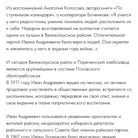
Из воспоминаний Анатолия Колосова, автора книги «По
ступенькам календаря», о кооператоре Боченкове: «Я учился
у него редкостному умению понимать людей, расположить их
к себе. Недаром возглавляемый им коллектив считался
одним из лучших в Великолукском районе. Отличительной
чертой Ивана Андреевича была вера в людей. Она окрепла
и закалилась у него в трудные годы войны…».
И сегодня Великолукское райпо и Пореченский хлебозавод
являются крупнейшими в системе Псковского
облпотребсоюза.
В 1971 году Иван Андреевич вышел на пенсию, но активно
продолжал участвовать в общественных делах, встречался со
школьниками, молодежью, передавая им свой опыт, знания и
свое видение в плане патриотического воспитания.
Иван Андреевич пользовался уважением односельчан и
жителей района, неоднократно избирался депутатом
районного и сельского Совета, был членом райкома партии.
В 1967 году Ивану Боченкову было присвоено звание