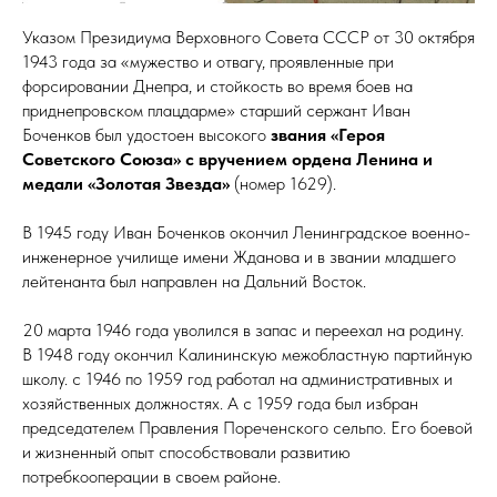
Указом Президиума Верховного Совета СССР от 30 октября
ВО
1943 года за «мужество и отвагу, проявленные при
форсировании Днепра, и стойкость во время боев на
приднепровском плацдарме» старший сержант Иван
Боченков был удостоен высокого
звания «Героя
Советского Союза» с вручением ордена Ленина и
медали «Золотая Звезда»
(номер 1629).
В 1945 году Иван Боченков окончил Ленинградское военно-
инженерное училище имени Жданова и в звании младшего
лейтенанта был направлен на Дальний Восток.
20 марта 1946 года уволился в запас и переехал на родину.
В 1948 году окончил Калининскую межобластную партийную
школу. с 1946 по 1959 год работал на административных и
хозяйственных должностях. А с 1959 года был избран
председателем Правления Пореченского сельпо. Его боевой
и жизненный опыт способствовали развитию
потребкооперации в своем районе.