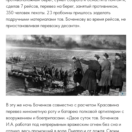
ЙП
сделав 7 рейсов, перевез на берег, занятый противником,
350 человек пехоты. 23 пробоины пришлось заделать
подручными материалами тов. Боченкову во время рейсов, не
приостанавливая перевозку десанта».
В эту же ночь Боченков совместно с расчетом Красавина
перевез минометную роту и батарею полковой артиллерии с
вооружением и боеприпасами. «Двое суток тов. Боченков
И.А. работал под непрерывным вражеским огнем без сна и
отдыха, весь промокший в воде Днепра и от дождя. Своим