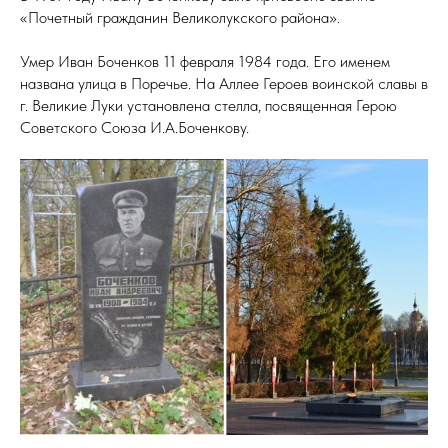
«Почетный гражданин Великолукского района».
Умер Иван Боченков 11 февраля 1984 года. Его именем
названа улица в Поречье. На Аллее Героев воинской славы в
ЦИ
г. Великие Луки установлена стелла, посвященная Герою
Советского Союза И.А.Боченкову.