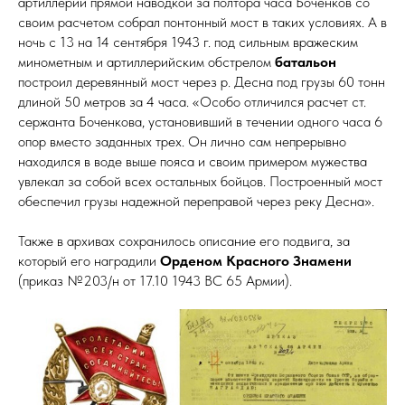
КОВ
артиллерии прямой наводкой за полтора часа Боченков со
своим расчетом собрал понтонный мост в таких условиях. А в
ночь с 13 на 14 сентября 1943 г. под сильным вражеским
минометным и артиллерийским обстрелом
батальон
построил деревянный мост через р. Десна под грузы 60 тонн
длиной 50 метров за 4 часа. «Особо отличился расчет ст.
сержанта Боченкова, установивший в течении одного часа 6
опор вместо заданных трех. Он лично сам непрерывно
находился в воде выше пояса и своим примером мужества
увлекал за собой всех остальных бойцов. Построенный мост
обеспечил грузы надежной переправой через реку Десна».
Также в архивах сохранилось описание его подвига, за
который его наградили
Орденом Красного Знамени
(приказ №203/н от 17.10 1943 ВС 65 Армии).