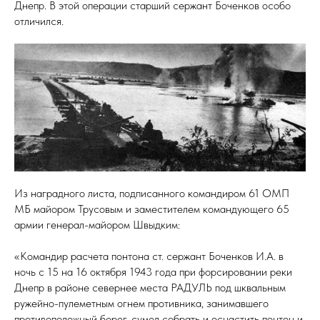
Днепр. В этой операции старший сержант Боченков особо
отличился.
Из наградного листа, подписанного командиром 61 ОМП
МБ майором Трусовым и заместителем командующего 65
армии генерал-майором Швыдким:
«Командир расчета понтона ст. сержант Боченков И.А. в
ночь с 15 на 16 октября 1943 года при форсировании реки
Днепр в районе севернее места РАДУЛЬ под шквальным
ружейно-пулеметным огнем противника, занимавшего
противоположный берег, сумел собрать и оснастить понтон и,