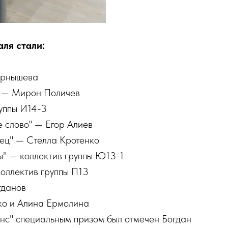
ля стали:
ернышева
" — Мирон Поличев
уппы И14-3
 слово" — Егор Алиев
ец" — Стелла Кротенко
" — коллектив группы Ю13-1
оллектив группы П13
гданов
ко и Алина Ермолина
с" специальным призом был отмечен Богдан