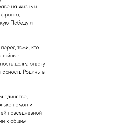
раво на жизнь и
 фронта,
икую Победу и
перед теми, кто
остойные
ость долгу, отвагу
пасность Родины в
ы единство,
олько помогли
шей повседневной
нии к общим