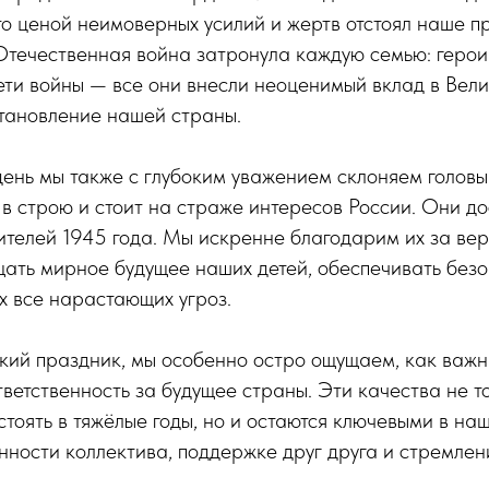
то ценой неимоверных усилий и жертв отстоял наше п
Отечественная война затронула каждую семью: герои
ети войны — все они внесли неоценимый вклад в Вел
тановление нашей страны.
день мы также с глубоким уважением склоняем головы 
 в строю и стоит на страже интересов России. Они д
телей 1945 года. Мы искренне благодарим их за верн
щать мирное будущее наших детей, обеспечивать безо
х все нарастающих угроз.
кий праздник, мы особенно остро ощущаем, как важн
ветственность за будущее страны. Эти качества не т
тоять в тяжёлые годы, но и остаются ключевыми в на
нности коллектива, поддержке друг друга и стремле