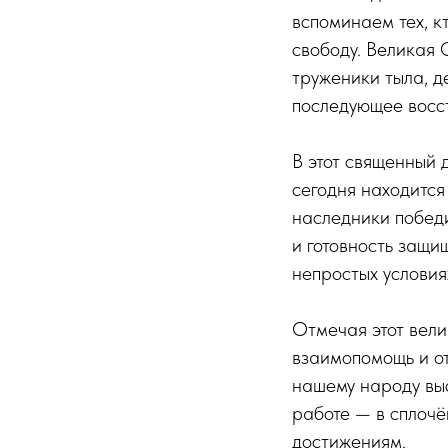
вспоминаем тех, к
свободу. Великая 
труженики тыла, д
последующее восс
В этот священный 
сегодня находится
наследники победи
и готовность защи
непростых условия
Отмечая этот вели
взаимопомощь и от
нашему народу выс
работе — в сплочё
достижениям.