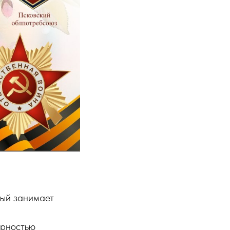
рый занимает
арностью