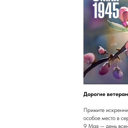
Дорогие ветеран
Примите искренни
особое место в се
9 Мая — день всен