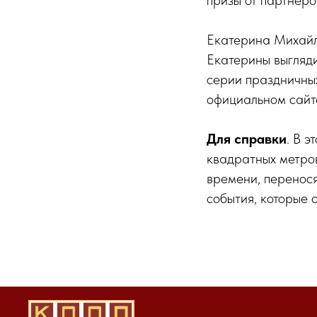
призы от партнеро
Екатерина Михайл
Екатерины выгляди
серии праздничны
официальном сайт
Для справки
. В э
квадратных метров
времени, перенося
события, которые 