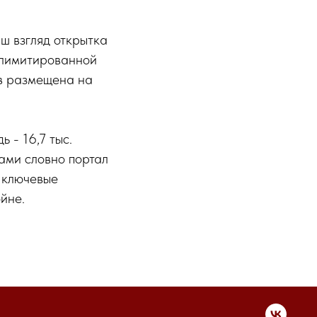
ш взгляд открытка
 лимитированной
ов размещена на
ь - 16,7 тыс.
ами словно портал
е ключевые
йне.