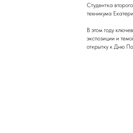
Студентка второг
техникума Екатер
В этом году ключе
экспозиции и тем
открытку к Дню По