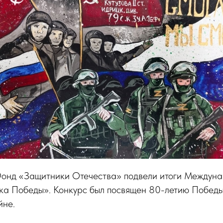
онд «Защитники Отечества» подвели итоги Междуна
ка Победы». Конкурс был посвящен 80-летию Победы
йне.