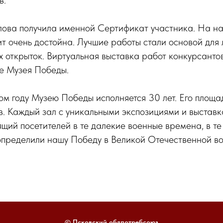
в.
ова получила именной Сертификат участника. На на
т очень достойна. Лучшие работы стали основой для
х открыток. Виртуальная выставка работ конкурсант
е Музея Победы.
том году Музею Победы исполняется 30 лет. Его площад
. Каждый зал с уникальными экспозициями и выставк
щий посетителей в те далекие военные времена, в т
определили нашу Победу в Великой Отечественной во
© Псковский облпотребсоюз