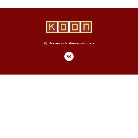
© Псковский облпотребсоюз