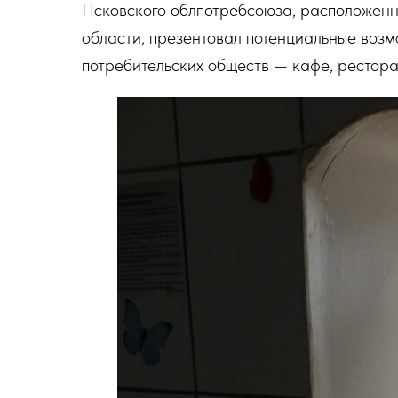
Псковского облпотребсоюза, расположенн
области, презентовал потенциальные воз
потребительских обществ — кафе, рестора