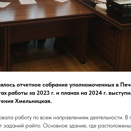
оялось отчетное собрание уполномоченных в Печ
ах работы за 2023 г. и планах на 2024 г. выступ
гения Хмельницкая.
вала работу по всем направлениям деятельности. В 
т заданий райпо. Основное здание, где расположены