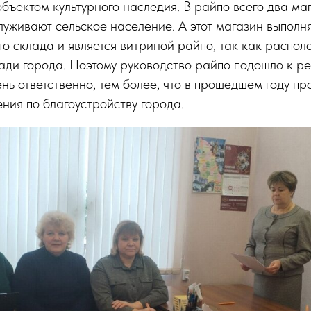
объектом культурного наследия. В райпо всего два маг
луживают сельское население. А этот магазин выполн
о склада и является витриной райпо, так как распол
ди города. Поэтому руководство райпо подошло к ре
нь ответственно, тем более, что в прошедшем году п
ния по благоустройству города.