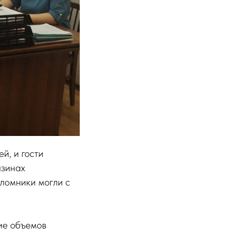
й, и гости
азинах
ломники могли с
ие объемов