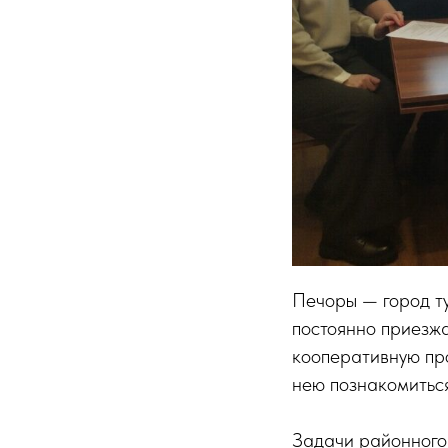
Печоры — город ту
постоянно приезжа
кооперативную про
нею познакомиться 
Задачи районного