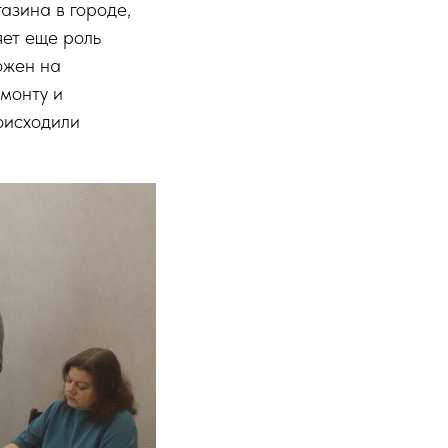
азина в городе,
яет еще роль
ожен на
монту и
роисходили