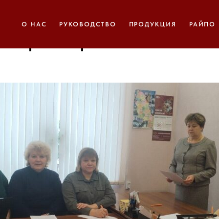
 собрание уполномоченны
О НАС
РУКОВОДСТВО
ПРОДУКЦИЯ
РАЙПО
Печорском райпо